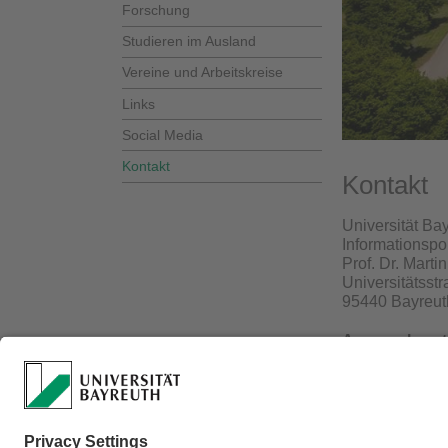
Forschung
Studieren im Ausland
Vereine und Arbeitskreise
Links
Social Media
Kontakt
Kontakt
Universität Ba
Informationspo
Prof. Dr. Marti
Universitätsst
95440 Bayreut
Ansprechpart
Prof. Dr. Marti
Telefon: +49 9
Fax: +49 921 
E-Mail:
vwl5@u