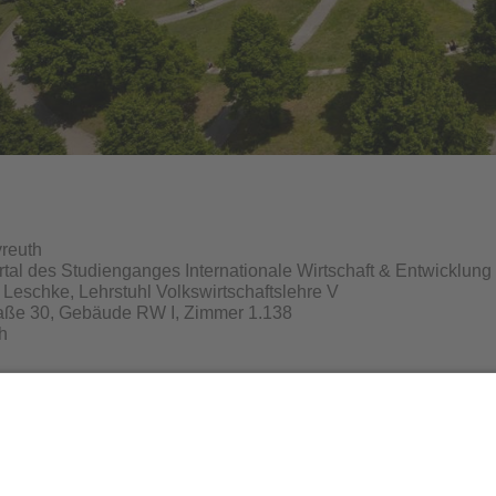
yreuth
rtal des Studienganges Internationale Wirtschaft & Entwicklung
n Leschke, Lehrstuhl Volkswirtschaftslehre V
raße 30, Gebäude RW I, Zimmer 1.138
h
ner:
n Leschke
21 556041 (Frau Bauer, Sekretariat)
556042
ni-bayreuth.de