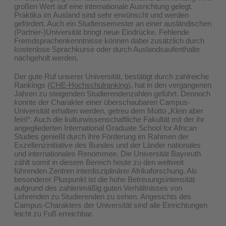
großen Wert auf eine internationale Ausrichtung gelegt.
Praktika im Ausland sind sehr erwünscht und werden
gefördert. Auch ein Studiensemester an einer ausländischen
(Partner-)Universität bringt neue Eindrücke. Fehlende
Fremdsprachenkenntnisse können dabei zusätzlich durch
kostenlose Sprachkurse oder durch Auslandsaufenthalte
nachgeholt werden.
Der gute Ruf unserer Universität, bestätigt durch zahlreiche
Rankings (
CHE-Hochschulranking
), hat in den vergangenen
Jahren zu steigenden Studierendenzahlen geführt. Dennoch
konnte der Charakter einer überschaubaren Campus-
Universität erhalten werden, getreu dem Motto „Klein aber
fein!“. Auch die kulturwissenschaftliche Fakultät mit der ihr
angegliederten International Graduate School for African
Studies genießt durch ihre Förderung im Rahmen der
Exzellenzinitiative des Bundes und der Länder nationales
und internationales Renommee. Die Universität Bayreuth
zählt somit in diesem Bereich heute zu den weltweit
führenden Zentren interdisziplinärer Afrikaforschung. Als
besonderer Pluspunkt ist die hohe Betreuungsintensität
aufgrund des zahlenmäßig guten Verhältnisses von
Lehrenden zu Studierenden zu sehen. Angesichts des
Campus-Charakters der Universität sind alle Einrichtungen
leicht zu Fuß erreichbar.