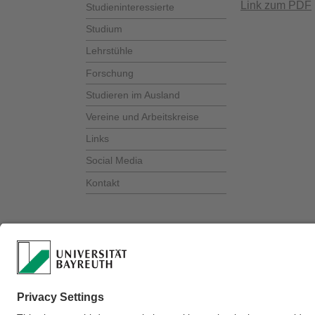
Link zum PDF
Studieninteressierte
Studium
Lehrstühle
Forschung
Studieren im Ausland
Vereine und Arbeitskreise
Links
Social Media
Kontakt